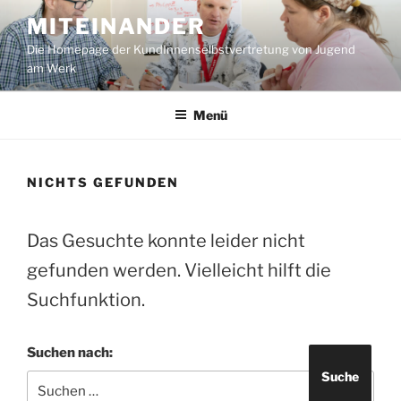
Zum
MITEINANDER
Inhalt
Die Homepage der KundInnenselbstvertretung von Jugend
springen
am Werk
Menü
NICHTS GEFUNDEN
Das Gesuchte konnte leider nicht
gefunden werden. Vielleicht hilft die
Suchfunktion.
Suchen nach:
Suche