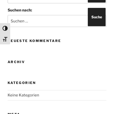
Suchen nach:
Suche
Umschalten auf hohe Kontraste
Schrift vergrößern
NEUESTE KOMMENTARE
ARCHIV
KATEGORIEN
Keine Kategorien